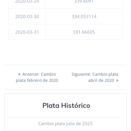
2020-03-29
339.6091
2020-03-30
334.053114
2020-03-31
331.66605
Anterior:
Siguiente:
Anterior:
Cambio
Siguiente:
Cambio plata
Navegación
plata febrero de 2020
abril de 2020
de
entradas
Plata Histórico
Cambio plata julio de 2025